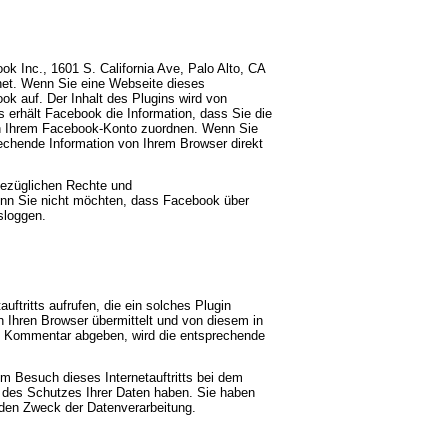
ok Inc., 1601 S. California Ave, Palo Alto, CA
net. Wenn Sie eine Webseite dieses
ook auf. Der Inhalt des Plugins wird von
 erhält Facebook die Information, dass Sie die
uch Ihrem Facebook-Konto zuordnen. Wenn Sie
rechende Information von Ihrem Browser direkt
bezüglichen Rechte und
enn Sie nicht möchten, dass Facebook über
sloggen.
ftritts aufrufen, die ein solches Plugin
an Ihren Browser übermittelt und von diesem in
nen Kommentar abgeben, wird die entsprechende
m Besuch dieses Internetauftritts bei dem
h des Schutzes Ihrer Daten haben. Sie haben
 den Zweck der Datenverarbeitung.