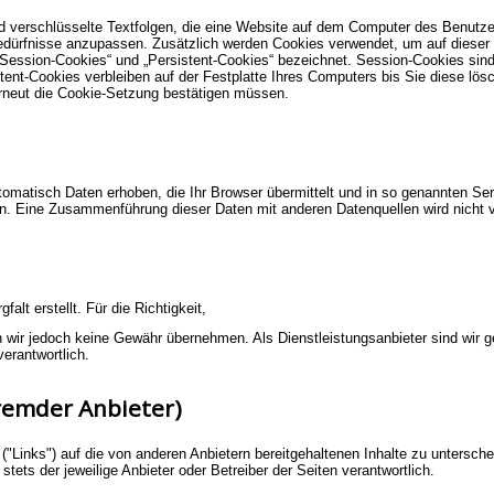
 verschlüsselte Textfolgen, die eine Website auf dem Computer des Benutzer
 Bedürfnisse anzupassen. Zusätzlich werden Cookies verwendet, um auf dieser 
Session-Cookies“ und „Persistent-Cookies“ bezeichnet. Session-Cookies sin
istent-Cookies verbleiben auf der Festplatte Ihres Computers bis Sie diese lös
erneut die Cookie-Setzung bestätigen müssen.
omatisch Daten erhoben, die Ihr Browser übermittelt und in so genannten Ser
n. Eine Zusammenführung dieser Daten mit anderen Datenquellen wird nicht
alt erstellt. Für die Richtigkeit,
en wir jedoch keine Gewähr übernehmen. Als Dienstleistungsanbieter sind wir 
erantwortlich.
fremder Anbieter)
"Links") auf die von anderen Anbietern bereitgehaltenen Inhalte zu untersche
t stets der jeweilige Anbieter oder Betreiber der Seiten verantwortlich.