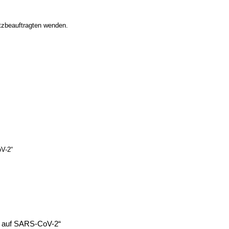
utzbeauftragten wenden.
oV-2“
ts auf SARS-CoV-2“