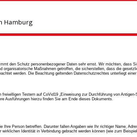
in Hamburg
mmt den Schutz personenbezogener Daten sehr ernst. Wir möchten, dass Si
d organisatorische Maßnahmen getroffen, die sicherstellen, dass die gesetzl
eachtet werden. Die Beachtung geltenden Datenschutzrechtes unterliegt eine
n freiwilligen Testern auf CoVid19
„Einweisung zur Durchführung von Antigen-
auere Ausführungen hierzu finden Sie am Ende dieses Dokuments.
 Ihre Person betreffen. Darunter fallen Angaben wie Ihr richtiger Name, Adr
rer wirklichen Identität in Verbindung gebracht werden können (wie zum Beispi