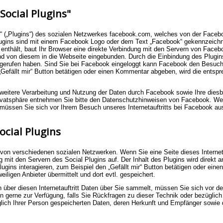
ocial Plugins"
ns“ („Plugins“) des sozialen Netzwerkes facebook.com, welches von der Facebo
Plugins sind mit einem Facebook Logo oder dem Text „Facebook“ gekennzeich
in enthält, baut Ihr Browser eine direkte Verbindung mit den Servern von Faceb
nd von diesem in die Webseite eingebunden. Durch die Einbindung des Plugins
 aufgerufen haben. Sind Sie bei Facebook eingeloggt kann Facebook den Bes
 „Gefällt mir“ Button betätigen oder einen Kommentar abgeben, wird die entsp
eitere Verarbeitung und Nutzung der Daten durch Facebook sowie Ihre dies
rivatsphäre entnehmen Sie bitte den Datenschutzhinweisen von Facebook. W
, müssen Sie sich vor Ihrem Besuch unseres Internetauftritts bei Facebook au
cial Plugins
s von verschiedenen sozialen Netzwerken. Wenn Sie eine Seite dieses Internetau
ng mit den Servern des Social Plugins auf. Der Inhalt des Plugins wird direkt 
gins interagieren, zum Beispiel den „Gefällt mir“ Button betätigen oder ei
iligen Anbieter übermittelt und dort evtl. gespeichert.
 über diesen Internetauftritt Daten über Sie sammelt, müssen Sie sich vor de
n gerne zur Verfügung, falls Sie Rückfragen zu dieser Technik oder bezüglic
üglich Ihrer Person gespeicherten Daten, deren Herkunft und Empfänger sowie