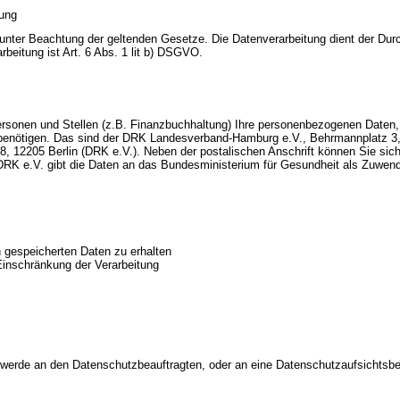
tung
nter Beachtung der geltenden Gesetze. Die Datenverarbeitung dient der Durch
rbeitung ist Art. 6 Abs. 1 lit b) DSGVO.
rsonen und Stellen (z.B. Finanzbuchhaltung) Ihre personenbezogenen Daten, d
benötigen. Das sind der
DRK Landesverband-Hamburg
e.V
., Behrmannplatz 3
8, 12205 Berlin (DRK e.V.). Neben der postalischen Anschrift können Sie sic
RK e.V. gibt die Daten an das Bundesministerium für Gesundheit als Zuwend
n gespeicherten Daten zu erhalten
Einschränkung der Verarbeitung
chwerde an den Datenschutzbeauftragten, oder an eine Datenschutzaufsichtsb