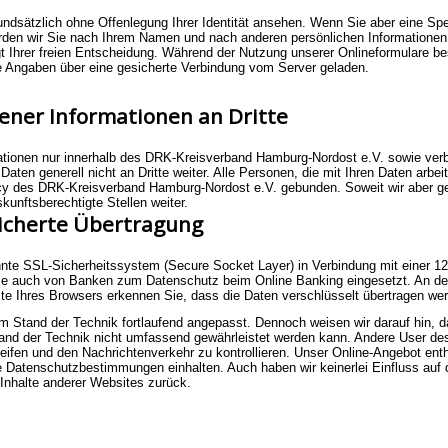
sätzlich ohne Offenlegung Ihrer Identität ansehen. Wenn Sie aber eine Spen
erden wir Sie nach Ihrem Namen und nach anderen persönlichen Informationen
gt Ihrer freien Entscheidung. Während der Nutzung unserer Onlineformulare 
e Angaben über eine gesicherte Verbindung vom Server geladen.
ner Informationen an Dritte
tionen nur innerhalb des DRK-Kreisverband Hamburg-Nordost e.V. sowie ve
aten generell nicht an Dritte weiter. Alle Personen, die mit Ihren Daten arb
olicy des DRK-Kreisverband Hamburg-Nordost e.V. gebunden. Soweit wir aber g
kunftsberechtigte Stellen weiter.
sicherte Übertragung
te SSL-Sicherheitssystem (Secure Socket Layer) in Verbindung mit einer 128
ise auch von Banken zum Datenschutz beim Online Banking eingesetzt. An de
te Ihres Browsers erkennen Sie, dass die Daten verschlüsselt übertragen we
tand der Technik fortlaufend angepasst. Dennoch weisen wir darauf hin, d
tand der Technik nicht umfassend gewährleistet werden kann. Andere User des
greifen und den Nachrichtenverkehr zu kontrollieren. Unser Online-Angebot en
ie Datenschutzbestimmungen einhalten. Auch haben wir keinerlei Einfluss auf 
 Inhalte anderer Websites zurück.