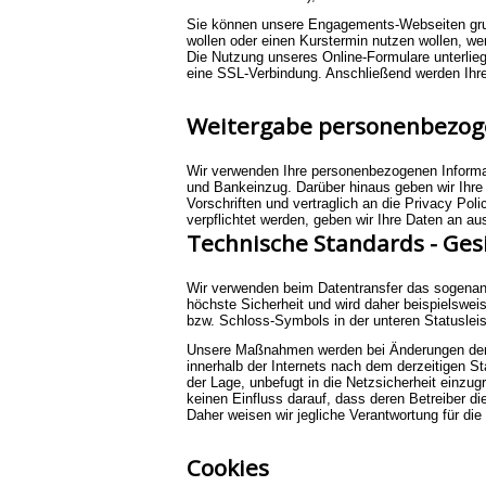
Sie können unsere Engagements-Webseiten grund
wollen oder einen Kurstermin nutzen wollen, w
Die Nutzung unseres Online-Formulare unterlie
eine SSL-Verbindung. Anschließend werden Ihr
Weitergabe personenbezoge
Wir verwenden Ihre personenbezogenen Informa
und Bankeinzug. Darüber hinaus geben wir Ihre D
Vorschriften und vertraglich an die Privacy P
verpflichtet werden, geben wir Ihre Daten an aus
Technische Standards - Ge
Wir verwenden beim Datentransfer das sogenann
höchste Sicherheit und wird daher beispielswe
bzw. Schloss-Symbols in der unteren Statusleis
Unsere Maßnahmen werden bei Änderungen dem S
innerhalb der Internets nach dem derzeitigen S
der Lage, unbefugt in die Netzsicherheit einzu
keinen Einfluss darauf, dass deren Betreiber d
Daher weisen wir jegliche Verantwortung für die
Cookies