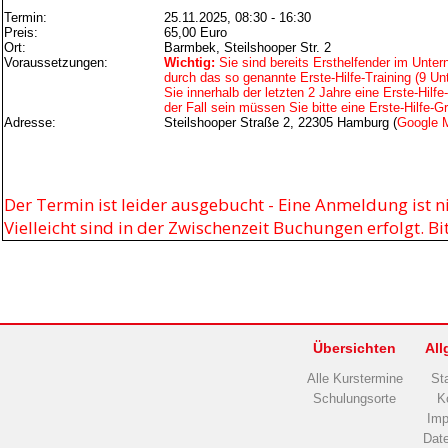
Termin:
25.11.2025, 08:30 - 16:30
Preis:
65,00 Euro
Ort:
Barmbek, Steilshooper Str. 2
Voraussetzungen:
Wichtig:
Sie sind bereits Ersthelfender im Unter
durch das so genannte Erste-Hilfe-Training (9 Un
Sie innerhalb der letzten 2 Jahre eine Erste-Hilfe
der Fall sein müssen Sie bitte eine Erste-Hilfe-
Adresse:
Steilshooper Straße 2, 22305 Hamburg (
Google 
Der Termin ist leider ausgebucht - Eine Anmeldung ist n
Vielleicht sind in der Zwischenzeit Buchungen erfolgt. B
Übersichten
All
Alle Kurstermine
Sta
Schulungsorte
K
Im
Dat