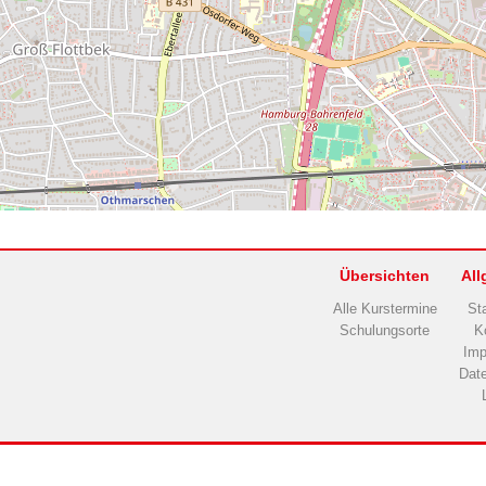
Übersichten
All
Alle Kurstermine
Sta
Schulungsorte
K
Im
Dat