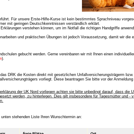
führt. Für unsere Erste-Hilfe-Kurse ist kein bestimmtes Sprachniveau vorges
hmer mit geringen Deutschkenntnissen verständlich erklärt.
 Erklärungen verstehen können, um im Notfall die richtigen Handgriffe anwen
narbeiten und praktischen Übungen ist jedoch Voraussetzung, damit wir die e
dschulen gebucht werden. Gerne vereinbaren wir mit Ihnen einen individuelle
en
).
 das DRK die Kosten direkt mit gesetzlichen Unfallversicherungsträgerm bz
lversicherungträgers vorliegt. Diese beantragen Sie bitte
vor der Anmeldung
ärung der UK Nord vorliegen achten sie bitte unbedingt darauf, dass die UK
ingesetzt werden, zu hinterlegen. Dies gilt insbesondere für Tagesmütter und - v
n.
r unten stehenden Liste Ihren Wunschtermin an:
eis
freie Plätze
Ort